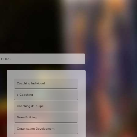
-nous
Coaching Individuel
e-Coaching
Coaching d’Equipe
Team Building
Organisation Development