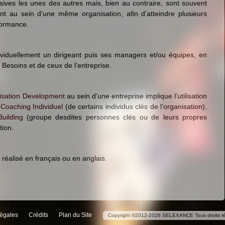
ives les unes des autres mais, bien au contraire, sont souvent
t au sein d’une même organisation, afin d’atteindre plusieurs
formance.
ividuellement un dirigeant puis ses managers et/ou équipes, en
 Besoins et de ceux de l’entreprise.
isation Development
au sein d’une entreprise implique l’utilisation
e
Coaching Individuel
(de certains individus clés de l’organisation),
uilding
(groupe desdites personnes clés ou de leurs propres
tion.
réalisé en français ou en anglais.
égales
Crédits
Plan du Site
Copyright ©2012-2026 SELEXANCE Tous droits rés