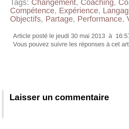
Tags:
Changement
,
Coaching
,
Co
Compétence
,
Expérience
,
Langa
Objectifs
,
Partage
,
Performance
,
Article posté le jeudi 30 mai 2013 à 16:
Vous pouvez suivre les réponses à cet arti
«
Et si votre poignée de main du matin rendait votre équipe plus performante ?!
Les s
Laisser un commentaire
Vous devez
vous connecter
pour publier u